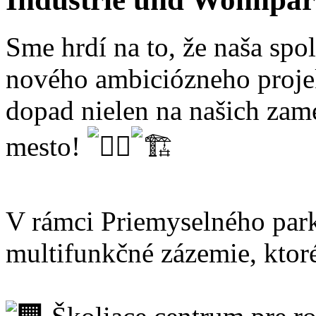
Sme hrdí na to, že naša spol
nového ambiciózneho proje
dopad nielen na našich zame
mesto!
V rámci Priemyselného par
multifunkčné zázemie, ktor