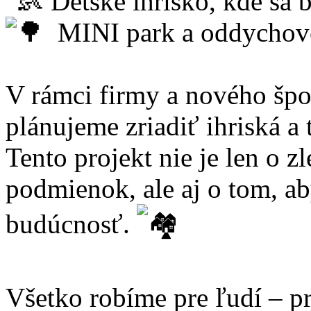
Detské ihrisko, kde sa b
MINI park a oddychov
V rámci firmy a nového š
plánujeme zriadiť ihriská a 
Tento projekt nie je len o 
podmienok, ale aj o tom, ab
budúcnosť.
Všetko robíme pre ľudí – p