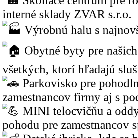
Školiace centrum pre ro
interné sklady ZVAR s.r.o.
Výrobnú halu s najnovš
Obytné byty pre našich 
všetkých, ktorí hľadajú slu
Parkovisko pre pohodln
zamestnancov firmy aj s po
MINI telocvičňu a oddy
pohodu pre zamestnancov s