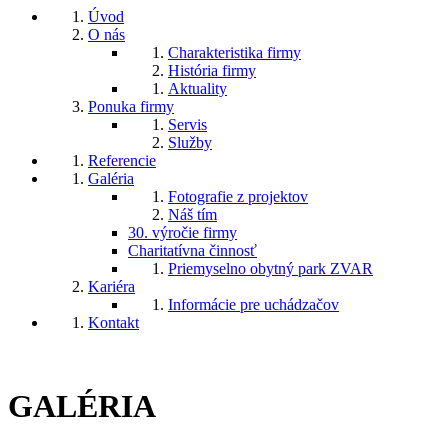
Úvod
O nás
Charakteristika firmy
História firmy
Aktuality
Ponuka firmy
Servis
Služby
Referencie
Galéria
Fotografie z projektov
Náš tím
30. výročie firmy
Charitatívna činnosť
Priemyselno obytný park ZVAR
Kariéra
Informácie pre uchádzačov
Kontakt
GALÉRIA