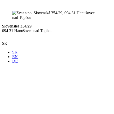
Slovenská 354/29
094 31 Hanušovce nad Topľou
SK
SK
EN
DE